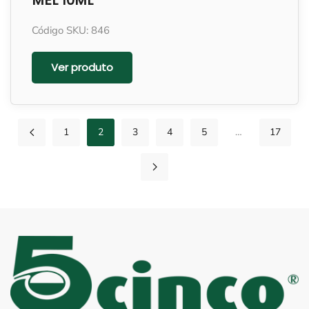
MEL 10ML
Código SKU: 846
Ver produto
1
2
3
4
5
…
17