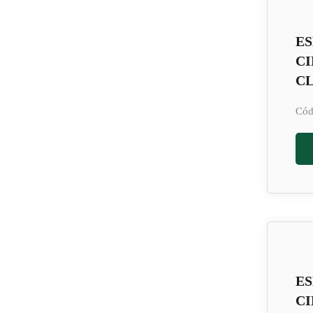
E
CI
C
Cód
E
CI