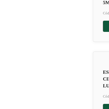
5
Cód
E
CI
LU
Cód