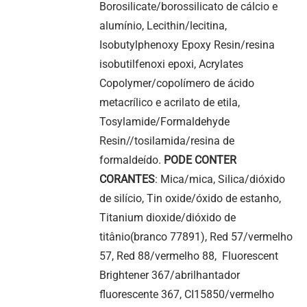
Borosilicate/borossilicato de cálcio e
alumínio, Lecithin/lecitina,
Isobutylphenoxy Epoxy Resin/resina
isobutilfenoxi epoxi, Acrylates
Copolymer/copolímero de ácido
metacrílico e acrilato de etila,
Tosylamide/Formaldehyde
Resin//tosilamida/resina de
formaldeído.
PODE CONTER
CORANTES
: Mica/mica, Silica/dióxido
de silício, Tin oxide/óxido de estanho,
Titanium dioxide/dióxido de
titânio(branco 77891), Red 57/vermelho
57, Red 88/vermelho 88, Fluorescent
Brightener 367/abrilhantador
fluorescente 367, CI15850/vermelho