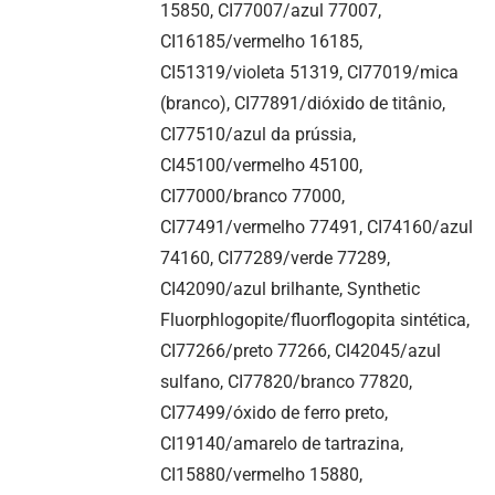
15850, CI77007/azul 77007,
CI16185/vermelho 16185,
CI51319/violeta 51319, CI77019/mica
(branco), CI77891/dióxido de titânio,
CI77510/azul da prússia,
CI45100/vermelho 45100,
CI77000/branco 77000,
CI77491/vermelho 77491, CI74160/azul
74160, CI77289/verde 77289,
CI42090/azul brilhante, Synthetic
Fluorphlogopite/fluorflogopita sintética,
CI77266/preto 77266, CI42045/azul
sulfano, CI77820/branco 77820,
CI77499/óxido de ferro preto,
CI19140/amarelo de tartrazina,
CI15880/vermelho 15880,