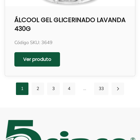
ÁLCOOL GEL GLICERINADO LAVANDA
430G
Código SKU: 3649
Ver produto
1
2
3
4
…
33