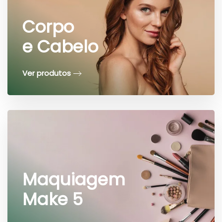
Corpo
e Cabelo
Ver produtos
Maquiagem
Make 5