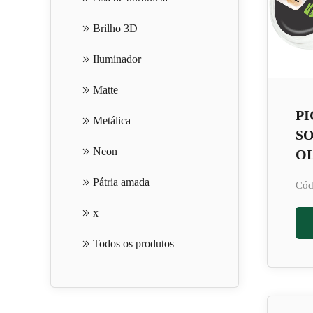
Brilho 3D
Iluminador
Matte
PI
Metálica
S
Neon
OL
Pátria amada
Cód
x
Todos os produtos