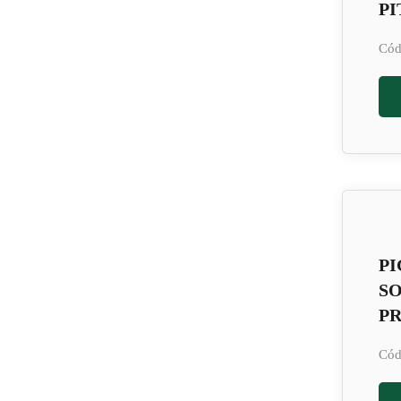
PI
Cód
PI
S
PR
Cód