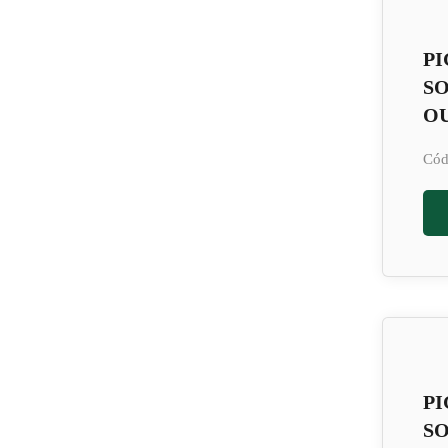
PI
S
OU
Cód
PI
S