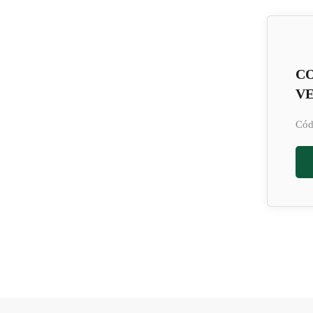
C
VE
Cód