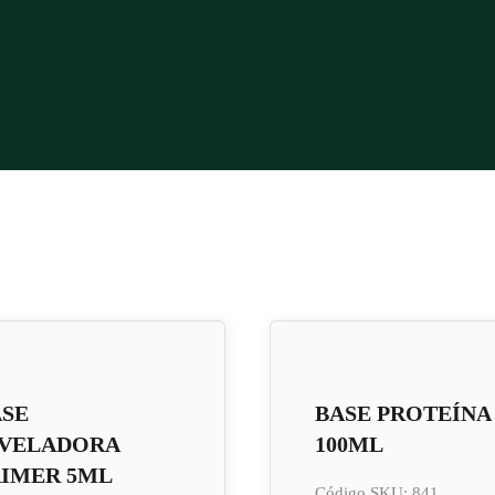
ASE
BASE PROTEÍNA
IVELADORA
100ML
RIMER 5ML
Código SKU: 841