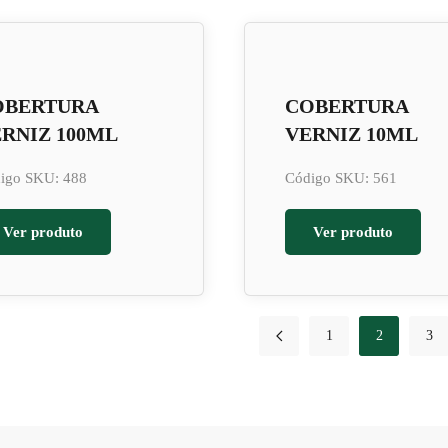
OBERTURA
COBERTURA
RNIZ 100ML
VERNIZ 10ML
igo SKU: 488
Código SKU: 561
Ver produto
Ver produto
1
2
3