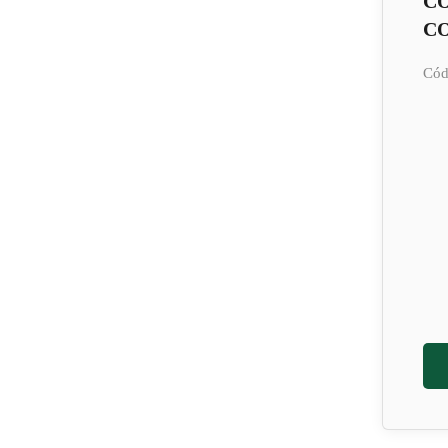
C
CO
Cód