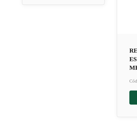
R
E
M
Cód